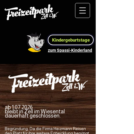
Kindergeburtstage
zum Spassi-Kinderland
ab
1.07.2026
bleibt in Zell im Wiesental
dauerhaft geschlossen.
Begründung: Da die Firma Heizmann Reisen
den Platz für ihre weitere Entwicklung benötigt,