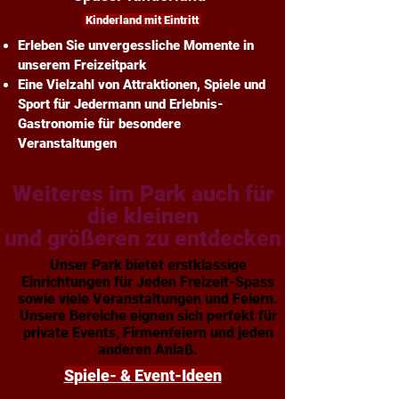
Kinderland mit Eintritt
Erleben Sie unvergessliche Momente in
unserem Freizeitpark
Eine Vielzahl von Attraktionen, Spiele und
Sport für Jedermann und Erlebnis-
Gastronomie für besondere
Veranstaltungen
Weiteres im Park auch für
die kleinen
und größeren zu entdecken
Unser Park bietet erstklassige
Einrichtungen für Jeden Freizeit-Spass
sowie viele Veranstaltungen und Feiern.
Unsere Bereiche eignen sich perfekt für
private Events, Firmenfeiern und jeden
anderen Anlaß.
Spiele- & Event-Ideen