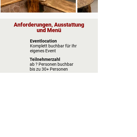
Anforderungen, Ausstattung
und Menü
Eventlocation
Komplett buchbar für Ihr
eigenes Event
Teilnehmerzahl
ab ? Personen buchbar
bis zu 30+ Personen
Menü
Highlight
Dartscheibe für spannende
Dartwettbewerbe vorhanden!
Spassi Freizeitpark Entertainment-
Kurz-Info
Freizeit GmbH
Regeln und Sicherheit
Alte Spinnerei 1
Impressum
79669 Zell im Wiesental
Datenschutz
info@spassi-freizeitpark.de
AGB